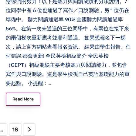
謝你們的努力！以下是聽力與閱讀成績的分項說明。7
位同學中有 6 位也通過了寫作／口說測驗，另 1 位仍在
準備中。 聽力閱讀通過率 90% 全國聽力閱讀通過率
56%。在第一次未通過的三位同學中，有兩位在接下來
的兩個梯次重新應考並順利通過。 如果想報名下一梯
次，請上官方網站查看報名資訊。 結果由學生報告。任
何錯誤,都會更新! 全民英檢初級簡介 全民英檢
（GEPT）初級測驗主要考核聽力與閱讀能力，並包含
寫作與口說測驗。這是學生檢視自己英語基礎能力的重
要起點。 小提醒：…
Read More
…
18