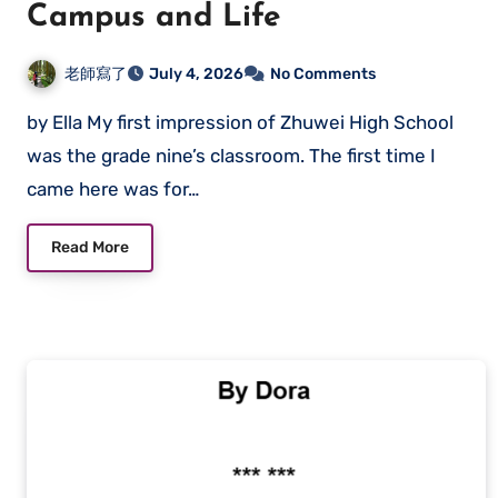
Campus and Life
老師寫了
July 4, 2026
No Comments
by Ella My first impression of Zhuwei High School
was the grade nine’s classroom. The first time I
came here was for…
Read More