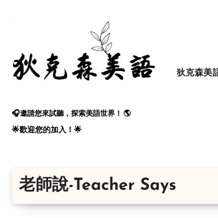
Skip
to
content
狄克森美
🎧邀請您來試聽，探索美語世界！ 🌎
🌟歡迎您的加入！🌟
老師說-Teacher Says