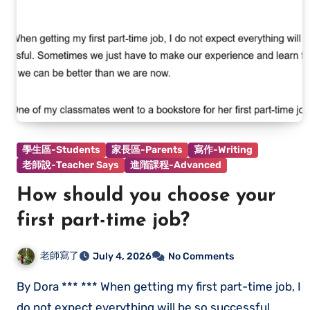
學生區-Students
家長區-Parents
寫作-Writing
老師說-Teacher Says
進階課程-Advanced
How should you choose your
first part-time job?
老師寫了
July 4, 2026
No Comments
By Dora *** *** When getting my first part-time job, I
do not expect everything will be so successful.