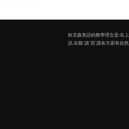
tion
狄克森美語的教學理念是:在
語,在聽ˋ讀ˋ寫ˋ講各方面有自