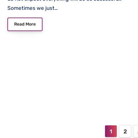
Sometimes we just…
Read More
Posts
1
2