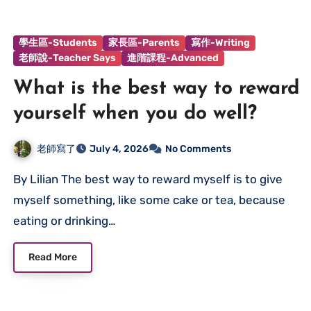
學生區-Students
家長區-Parents
寫作-Writing
老師說-Teacher Says
進階課程-Advanced
What is the best way to reward
yourself when you do well?
老師寫了
July 4, 2026
No Comments
By Lilian The best way to reward myself is to give
myself something, like some cake or tea, because
eating or drinking…
Read More