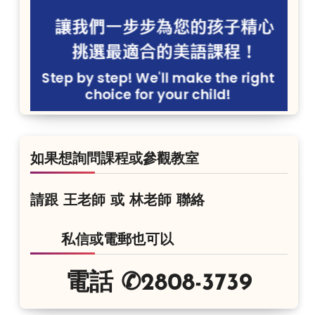
如果想詢問課程或參觀教室
請跟 王老師 或 林老師 聯絡
私信或電郵也可以
電話 ✆2808-3739