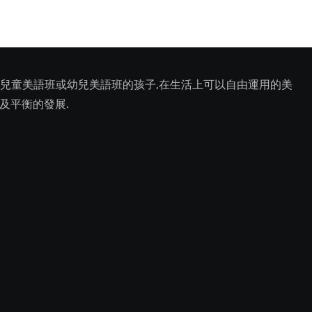
上兒童美語班或幼兒美語班的孩子,在生活上可以自由運用的美
然及平衡的發展.