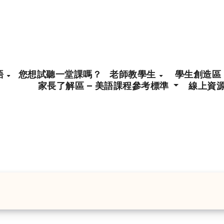
語
您想試聽一堂課嗎？
老師教學生
學生創造區 
家長了解區 – 美語課程參考標準
線上資