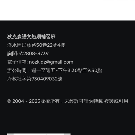
pagina
狄克森語文短期補習班
淡水區民族路50巷22號4樓
詢問: ✆2808-3739
電子信箱: nozkidz@gmail.com
辦公時間：週一至週五-下午3:30點至9:30點
府教社字第930409032號
© 2004 - 2025版權所有，未經許可請勿轉載 複製或引用