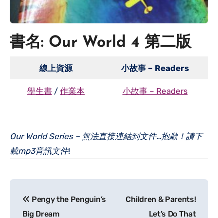
書名
: Our World 4 第二版
線上資源
小故事 – Readers
學生書
/
作業本
小故事 – Readers
Our World Series – 無法直接連結到文件…抱歉！請下
載mp3音訊文件
!
Post
Pengy the Penguin’s
Children & Parents!
navigation
Big Dream
Let’s Do That