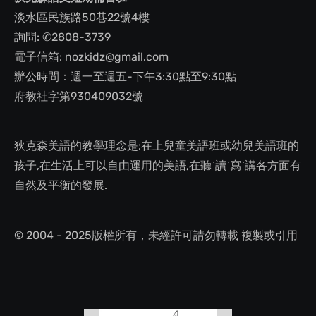
淡水區民族路50巷22號4樓
詢問: ✆2808-3739
電子信箱: nozkidz@gmail.com
辦公時間：週一至週五-下午3:30點至9:30點
府教社字第930409032號
狄克森美語的教學理念是:在上兒童美語班或幼兒美語班的
孩子,在生活上可以自由運用的美語,在聽ˋ讀ˋ寫ˋ講各方面有
自然及平衡的發展.
© 2004 - 2025版權所有，未經許可請勿轉載 複製或引用