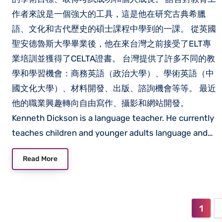
作者來說是一個強大的工具，這是他在研究古典希臘
語、文化和古代歷史的碩士課程中學到的一課。 從英國
聖安德魯斯大學畢業後，他在來台灣之前接受了ELT專
業培訓並獲得了CELTA證書。 台灣提供了許多不同的教
學和學習機會：商務英語（政治大學）、學術英語（中
國文化大學）、材料開發、出版、諮詢機會等等。 最近
他的職業興趣轉向自由寫作、攝影和網站開發。
Kenneth Dickson is a language teacher. He currently
teaches children and younger adults language and…
Read More
Post
1