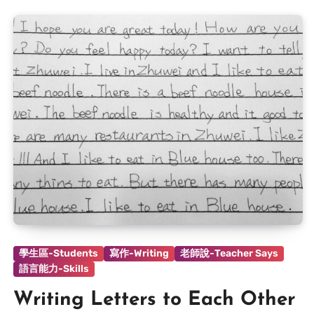
學生區-Students
寫作-Writing
老師說-Teacher Says
語言能力-Skills
Writing Letters to Each Other