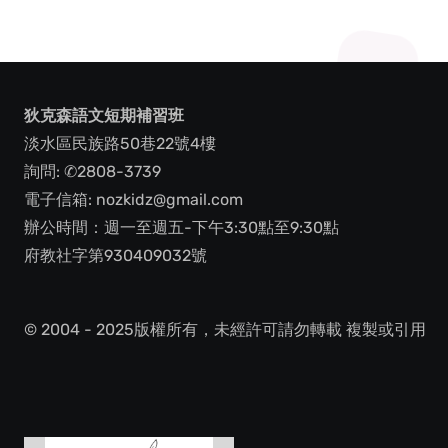
pag
狄克森語文短期補習班
淡水區民族路50巷22號4樓
詢問: ✆2808-3739
電子信箱: nozkidz@gmail.com
辦公時間：週一至週五-下午3:30點至9:30點
府教社字第930409032號
© 2004 - 2025版權所有，未經許可請勿轉載 複製或引用