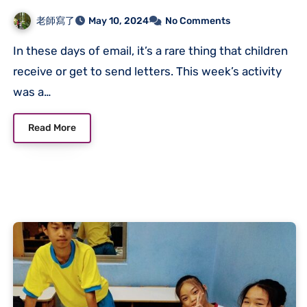
老師寫了
May 10, 2024
No Comments
In these days of email, it’s a rare thing that children
receive or get to send letters. This week’s activity
was a…
Read More