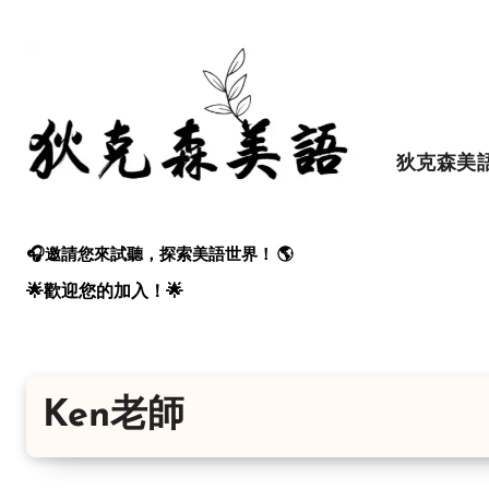
Skip
to
content
狄克森美
🎧邀請您來試聽，探索美語世界！ 🌎
🌟歡迎您的加入！🌟
Ken老師