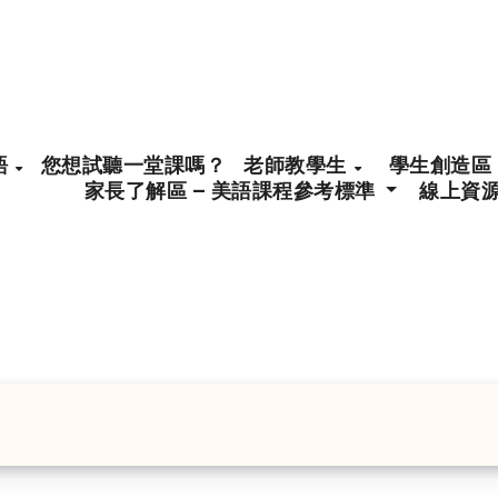
語
您想試聽一堂課嗎？
老師教學生
學生創造區 
家長了解區 – 美語課程參考標準
線上資