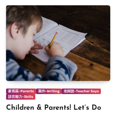
家長區-Parents
寫作-Writing
老師說-Teacher Says
語言能力-Skills
Children & Parents! Let’s Do