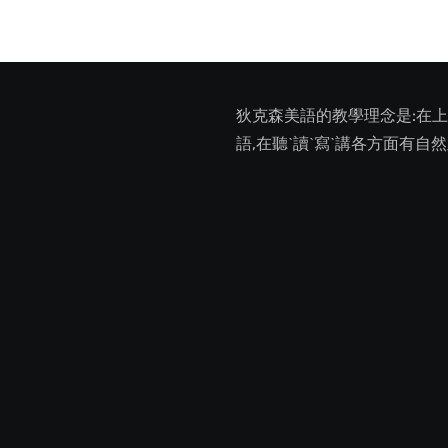
ination
狄克森美語的教學理念是:在
語,在聽ˋ讀ˋ寫ˋ講各方面有自