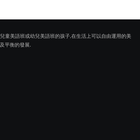
上兒童美語班或幼兒美語班的孩子,在生活上可以自由運用的美
然及平衡的發展.