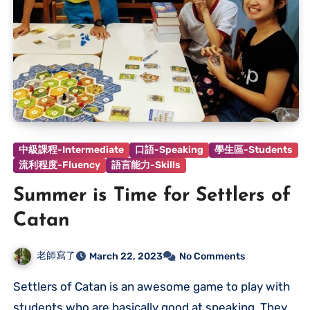
中級課程-Intermediate
口語-Speaking
學生區-Students
流利程度-Fluency
語言能力-Skills
Summer is Time for Settlers of
Catan
老師寫了
March 22, 2023
No Comments
Settlers of Catan is an awesome game to play with
students who are basically good at speaking. They