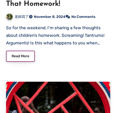
That Homework!
老師寫了
November 8, 2024
No Comments
So for the weekend, I’m sharing a few thoughts
about children’s homework. Screaming! Tantrums!
Arguments! Is this what happens to you when…
Read More