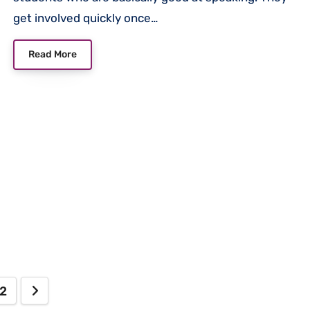
get involved quickly once…
Read More
s
2