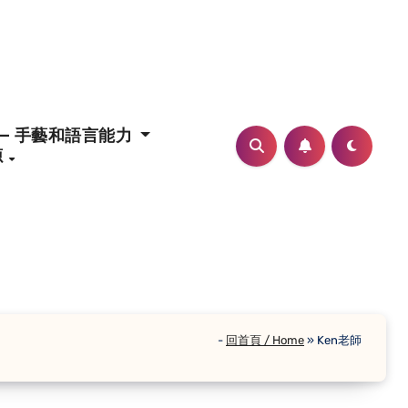
– 手藝和語言能力
源
-
回首頁 / Home
»
Ken老師