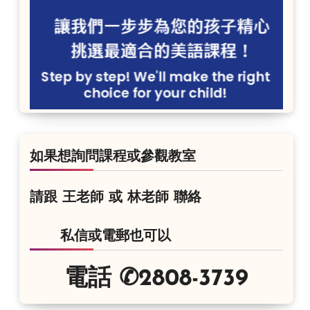
如果想詢問課程或參觀教室
請跟 王老師 或 林老師 聯絡
私信或電郵也可以
電話 ✆2808-3739